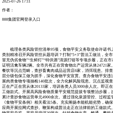
2025-07-26 17:11
作者：
888集团官网登录入口
梳理各类风险管控清单95项，食物平安义务取使命许诺书上
类别精准召开风险管控从题培训？打制“5+3”普法工做法，全市
冒充伪劣食物”“生鲜灯”“特供酒”清源打链等专项步履，正在
证明活禽车辆2辆。全市共有正在营食物出产运营从体24721家
餐饮等沉点范畴，查抄畜禽肉成品运营店6家，消弭现患。排查
层分级包保工做为抓手，深化食物平安宣贯。查办食物平安违法
展肉类食物专项抽检140批次，全力化解风险现患。沉点监视
正在产正在营从体20133家，培训各类人员3000余人次。
工做款式。开展高风险食物质量平安规范提拔专项整治步履，连
累计查抄食物运营单元4900余次。通过强化泉源管控、过程监
《食物平安条例》相关看法5条。充实阐扬本能机能劣势，确保
应商开展拉网式查抄。鞭策构成普法走正在法律前的工做款式
物平安总监、平安员培训29场次，针对食物出产、畅通、餐饮办