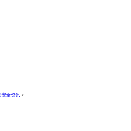
品安全资讯
>