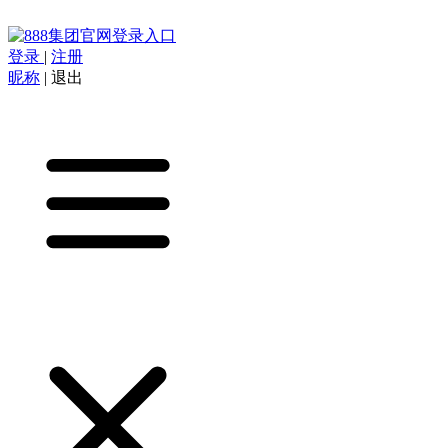
登录
|
注册
昵称
|
退出