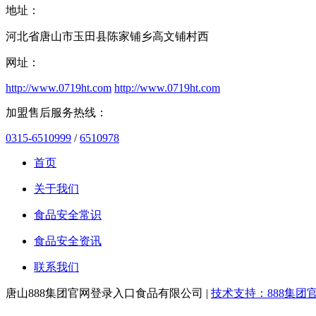
地址：
河北省唐山市玉田县陈家铺乡高文铺村西
网址：
http://www.0719ht.com
http://www.0719ht.com
加盟售后服务热线：
0315-6510999
/
6510978
首页
关于我们
食品安全常识
食品安全资讯
联系我们
唐山888集团官网登录入口食品有限公司 |
技术支持：888集团