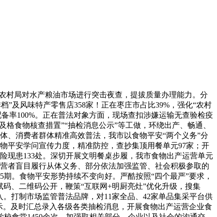
业农村局对水产粮油市场进行突击夜查，提拔质量办理能力。分
档”及风味特产零售店358家！正在枣庄市占比39%，强化“农村
配备率100%。正在普法对象方面，现场查扣涉嫌运输无查验检疫
不及格食物核查措置”“抽检消息公示”等工做，环绕出产、畅通、
从体、消费者群体精准高效普法，我市以食物平安“两个义务”分
物平安学问宣传力度，精准防控，查抄集顶用餐单元97家；开
险现患133处。深切开展文明餐桌步履，我市食物出产运营单元
产运营者盲目履行从体义务、部分依法加强监管、社会积极参取的
5期。食物平安形势持续不变向好。严酷按照“四个最严”要求，
赋码、二维码公开，鞭策“互联网+明厨亮灶”优化升级，搜集
。打制市场监管普法品牌，对11家全品、42家单品集采平台供
示。及时汇总录入各级各类抽检消息，开展食物出产运营企业食
学校食堂1450余次，加强取相关部分、企业以及社会的沟通交