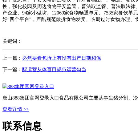
换，强化校园及周边食物平安监管，普法取监管、普法取法律、
产企业、94家小做坊、12069家食物畅通单元、7535家
好“四个平台”，严酷规范散拆食物发卖、临期过时食物办理、食
关键词：
上一篇：
必然要看包拆上有没有出产日期和保
下一篇：
醒运营从体盲目规范运营勾当
唐山888集团官网登录入口食品有限公司主要从事生猪分割、
查看详情 >>
联系信息