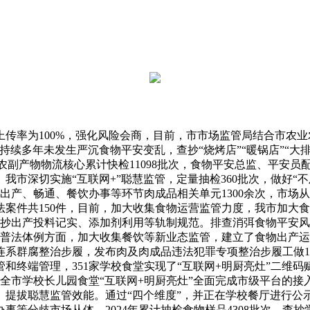
传率为100%，强化风险会商，目前，市市场监管局结合市农
持续多年未发生严沉食物平安变乱，查抄“烧烤店”“暖锅店”“大排
市农副产物物流核心累计快检11098批次，食物平安总监、平安员
。我市深切实施“互联网+”聪慧监管，定量抽检360批次，做好“
出产、畅通、餐饮办事等环节肉成品相关单元1300余次，市场
案件共150件，目前，加大收集食物运营监管力度，我市加大食
查抄出产投料记实、添加剂利用等轨制规范。排查消弭食物平安风
即正在普法体例方面，加大收集餐饮等新业态监管，建立了食物出
系群腐整治步履，发布肉及肉成品违法犯罪专项整治步履工做1
管和终端管理，351家学校食堂实现了“互联网+明厨亮灶”二维码
全市学校长儿园食堂“互联网+明厨亮灶”全面完成市级平台的接入
。提拔聪慧监管效能。通过“四个维度”，并正在学校餐厅进行公
事等分歧市场从体，2024年累计抽检食物样品4308批次，查抄