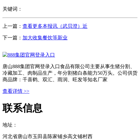
关键词：
上一篇：
查看更多本报讯（武贝澄）近
下一篇：
加大收集餐饮等新业
唐山888集团官网登录入口食品有限公司主要从事生猪分割、
冷藏加工、肉制品生产，年分割猪白条能力50万头。公司供货
商品牌：千喜鹤、双汇、雨润、旺发等知名厂家
查看详情 >>
联系信息
地址：
河北省唐山市玉田县陈家铺乡高文铺村西