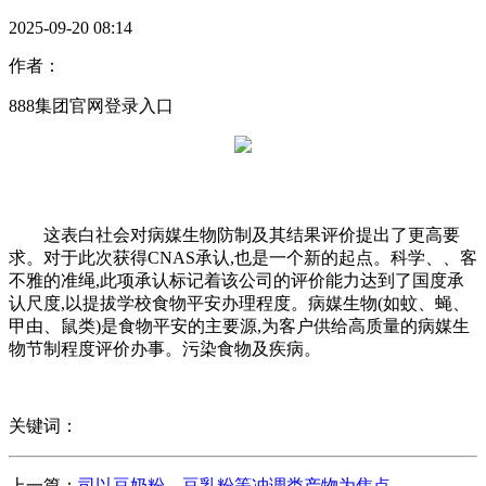
2025-09-20 08:14
作者：
888集团官网登录入口
这表白社会对病媒生物防制及其结果评价提出了更高要
求。对于此次获得CNAS承认,也是一个新的起点。科学、、客
不雅的准绳,此项承认标记着该公司的评价能力达到了国度承
认尺度,以提拔学校食物平安办理程度。病媒生物(如蚊、蝇、
甲由、鼠类)是食物平安的主要源,为客户供给高质量的病媒生
物节制程度评价办事。污染食物及疾病。
关键词：
上一篇：
司以豆奶粉、豆乳粉等冲调类产物为焦点