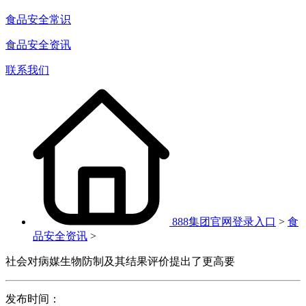
食品安全常识
食品安全资讯
联系我们
888集团官网登录入口
>
食
品安全资讯
>
社会对病媒生物防制及其结果评价提出了更高要
发布时间：