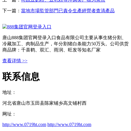
下一篇：
當地市場監管部門已責令生產經營者查清產品
唐山888集团官网登录入口食品有限公司主要从事生猪分割、
冷藏加工、肉制品生产，年分割猪白条能力50万头。公司供货
商品牌：千喜鹤、双汇、雨润、旺发等知名厂家
查看详情 >>
联系信息
地址：
河北省唐山市玉田县陈家铺乡高文铺村西
网址：
http://www.0719ht.com
http://www.0719ht.com