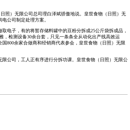
（日照）无限公司总司理白泽斌骄傲地说。皇世食物（日照）无
供电公司制定处理方案。
取电子，有的将暂存储料罐中的豆粉分拆成25公斤袋拆成品，
雅，检测设备30余台套，只见一条条全从动化出产线高效运
国800余家合做商和经销商代表参会，皇世食物（日照）无限
限公司，工人正有序进行分拆功课。皇世食物（日照）无限公