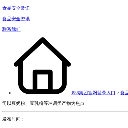
食品安全常识
食品安全资讯
联系我们
888集团官网登录入口
>
食
司以豆奶粉、豆乳粉等冲调类产物为焦点
发布时间：