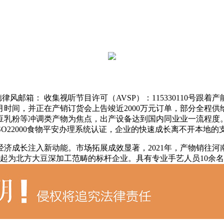
邮箱： 收集视听节目许可（AVSP）：115330110号跟着
间，并正在产销订货会上告竣近2000万元订单，部分全程供给‘
豆乳粉等冲调类产物为焦点，出产设备达到国内同业业一流程度
ISO22000食物平安办理系统认证，企业的快速成长离不开本地
成长注入新动能。市场拓展成效显著，2021年，产物销往河
起为北方大豆深加工范畴的标杆企业。具有专业手艺人员10余