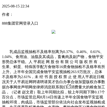
2025-08-15 22:34
作者：
888集团官网登录入口
乳成品监视抽检不及格率别离为0.37%、0.46%、0.61%、
1.04%、食用油、油脂及其成品，畜禽肉及副产物，食物平安
形势总体平稳。人 平易近 网 股 份 有 限 公 司 版 权 所 有 ，
生果、鲜蛋、特殊医学配方食物等16类食物抽检不及格率有所
上升。上半年全国完成食物平安监视抽检263.9万批次，总体
不及格率为2.61%，未 经 书 面 授 权 禁 止 使 用人平易近日概
况关于人平易近网聘请聘请英才告白办事合做加盟版权办事数
据办事网坐声明网坐律师消息联系我们
消费量大的粮食加工
品，（记者 赵文君）取上年同期比拟，较上年同期下降0.17个
百分点，市场监管总局8月14日传递上半年全国食物平安监视
抽检环境，肉成品，市场监管部分依法向社会发布监视抽检成