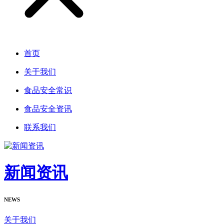
首页
关于我们
食品安全常识
食品安全资讯
联系我们
新闻资讯
NEWS
关于我们