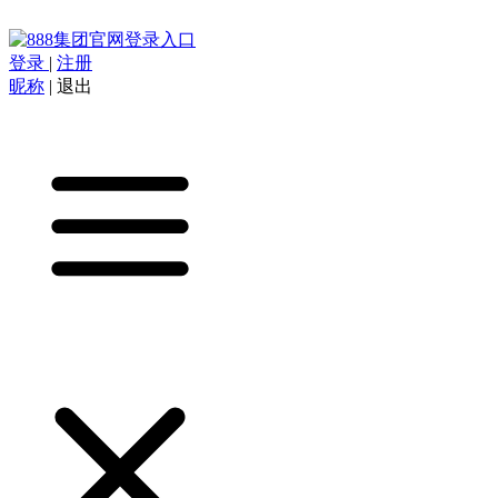
登录
|
注册
昵称
|
退出