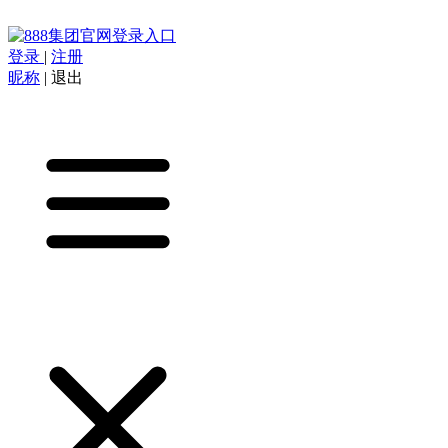
登录
|
注册
昵称
|
退出