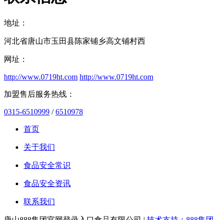
地址：
河北省唐山市玉田县陈家铺乡高文铺村西
网址：
http://www.0719ht.com
http://www.0719ht.com
加盟售后服务热线：
0315-6510999
/
6510978
首页
关于我们
食品安全常识
食品安全资讯
联系我们
唐山888集团官网登录入口食品有限公司 |
技术支持：888集团