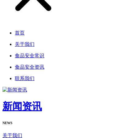
首页
关于我们
食品安全常识
食品安全资讯
联系我们
新闻资讯
NEWS
关于我们