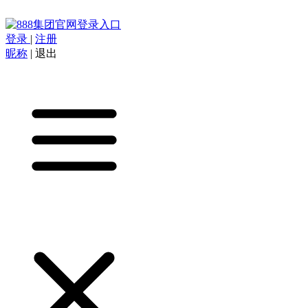
登录
|
注册
昵称
|
退出