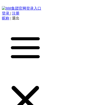
登录
|
注册
昵称
|
退出