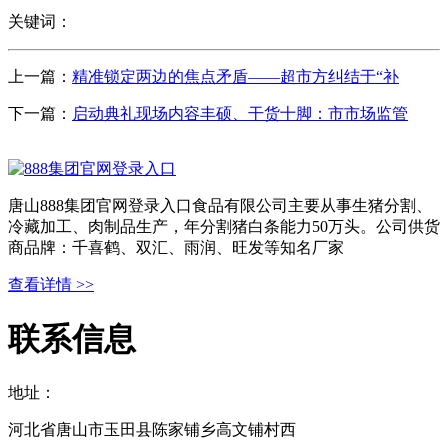
关键词：
上一篇：
精准锁定两边的焦点矛盾——超市方纠结于“补
下一篇：
启动典礼现场内容丰硕、干货十脚：市市场监管
唐山888集团官网登录入口食品有限公司主要从事生猪分割、
冷藏加工、肉制品生产，年分割猪白条能力50万头。公司供货
商品牌：千喜鹤、双汇、雨润、旺发等知名厂家
查看详情 >>
联系信息
地址：
河北省唐山市玉田县陈家铺乡高文铺村西