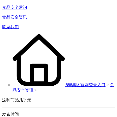
食品安全常识
食品安全资讯
联系我们
888集团官网登录入口
>
食
品安全资讯
>
这种商品几乎无
发布时间：