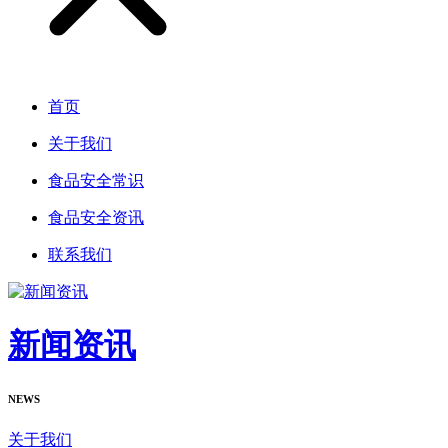
首页
关于我们
食品安全常识
食品安全资讯
联系我们
新闻资讯
NEWS
关于我们