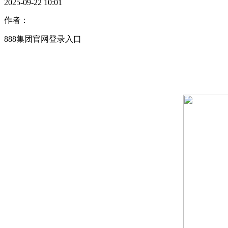
2025-09-22 10:01
作者：
888集团官网登录入口