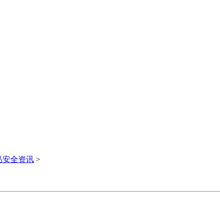
品安全资讯
>