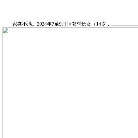
家眷不满。2024年7至9月间邻村长女（14岁，