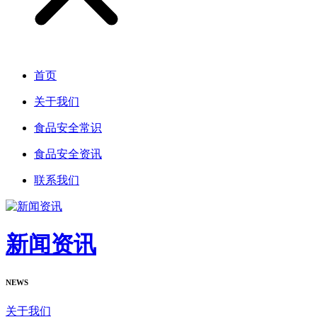
首页
关于我们
食品安全常识
食品安全资讯
联系我们
新闻资讯
NEWS
关于我们