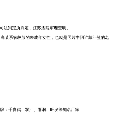
司法判定所判定，江苏泗院审理查明。
知高某系纷歧般的未成年女性，也就是照片中阿谁戴斗笠的老
品牌：千喜鹤、双汇、雨润、旺发等知名厂家