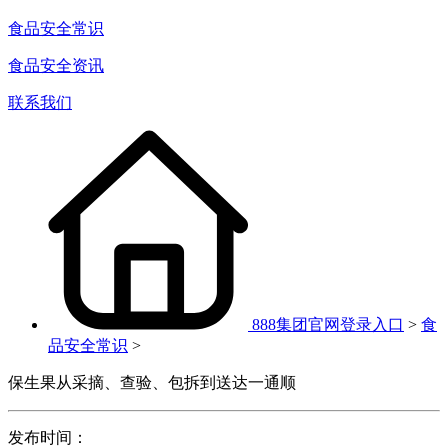
食品安全常识
食品安全资讯
联系我们
888集团官网登录入口
>
食
品安全常识
>
保生果从采摘、查验、包拆到送达一通顺
发布时间：