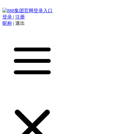
登录
|
注册
昵称
|
退出