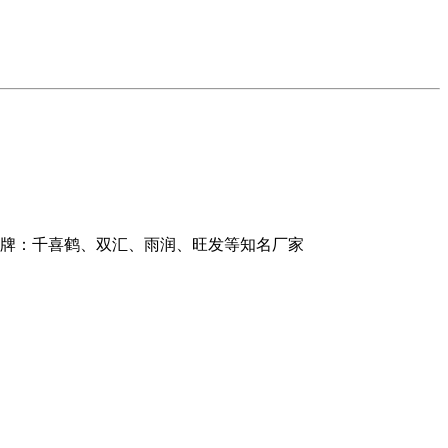
品牌：千喜鹤、双汇、雨润、旺发等知名厂家