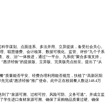
起科学谋划、点面连系、多法并用、立异提拔，备受社会关心。
理、聪慧缴费、会计核算、数据可视化、监管、评价”九个子系
查、改、治”一体推进，通过“一平台、九系统”聚合多项支持，
“惠济经验”的提拔版、立异版、完美版亮点纷呈。提出了“从
”质量能否平安、经费办理利用能否规范，扶植了“高新区阳
完成“惠济经验”推广使命。此中正在校就餐人数达148.4万
到了“泉源可溯、过程可控、风险可防、义务可逃”。并成立监
保了学生进口食材泉源可溯、确保了采购物品质量过硬、确保