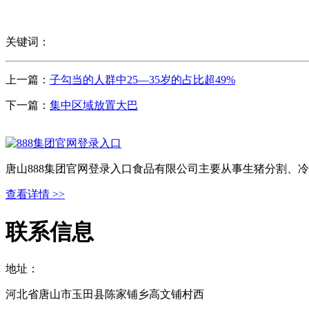
关键词：
上一篇：
子勾当的人群中25—35岁的占比超49%
下一篇：
集中区域放置大巴
唐山888集团官网登录入口食品有限公司主要从事生猪分割、
查看详情 >>
联系信息
地址：
河北省唐山市玉田县陈家铺乡高文铺村西