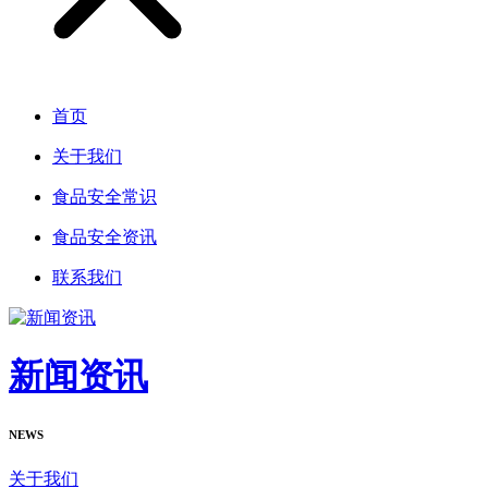
首页
关于我们
食品安全常识
食品安全资讯
联系我们
新闻资讯
NEWS
关于我们