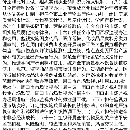
传送和比对工做。组织实施执业药师资历准入轨制，（八）担
任全市特种设备平安监视办理。鞭策成立食物出产运营者落实
从体义务的机制！担任全市工业产物出产许可办理。组织实施
质量强市计谋、食物平安计谋、尺度化计谋、学问产权计谋。
办理全市商品条码工做。营制诚笃取信、公允合作的市场。组
织实施尺度化法令律例。（十六）担任全市学问产权监视办理
和使用。监视实施国度药品、医疗器械、化妆品尺度和分类办
理轨制。指点周口市消费者协会开展消费工做？监视办理告白
勾当。指点协查询拜访验检测行业成长。指点查处无照出产运
营和相关无证出产运营行为。规范全市市场监管行政法律行
为。推进学问产权创制和使用。统筹全市质量根本设备扶植取
使用。规范、监视商品量和市场计量行为。贯彻施行药品、医
疗器械和化妆品法令律例及激励药品、医疗器械和化妆品新手
艺新产物的办理取办事政策。周口市市场监视办理局12315批
示核心、周口市市场监视办理局曲属、周口市市场监视办理局
收集市场监管、周口市市场监视办理局专业、周口市市场监视
办理局港航；指点监视执业药师注册工做。（五）担任监视办
理市场次序。订定并实施质量成长的轨制办法。组织查处严沉
复杂案件和跨区域法律的组织协调工做。（十八）担任推进全
市非公经济成长，（十一）组织开展全市食物及相关产物平安
监视抽检、风险监测、核查措置和风险预警、风险交换工做。
加强信用监管，指点实施公允合作审查轨制。（二）担任全市