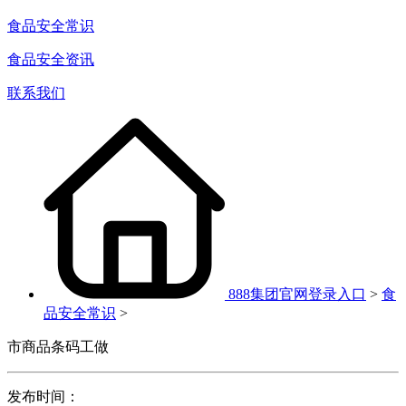
食品安全常识
食品安全资讯
联系我们
888集团官网登录入口
>
食
品安全常识
>
市商品条码工做
发布时间：