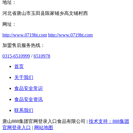
地址：
河北省唐山市玉田县陈家铺乡高文铺村西
网址：
http://www.0719ht.com
http://www.0719ht.com
加盟售后服务热线：
0315-6510999
/
6510978
首页
关于我们
食品安全常识
食品安全资讯
联系我们
唐山888集团官网登录入口食品有限公司 |
技术支持：888集团
官网登录入口
|
网站地图