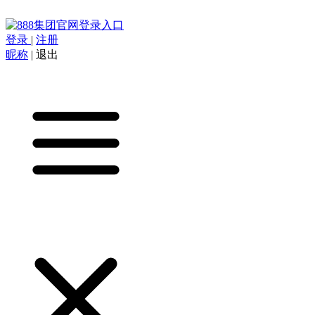
登录
|
注册
昵称
|
退出