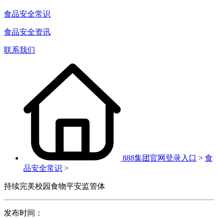
食品安全常识
食品安全资讯
联系我们
888集团官网登录入口
>
食
品安全常识
>
持续完美校园食物平安监管体
发布时间：