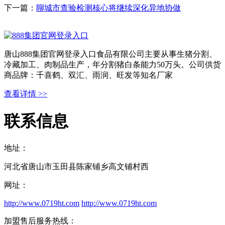
下一篇：
聊城市查验检测核心将继续深化异地协做
唐山888集团官网登录入口食品有限公司主要从事生猪分割、
冷藏加工、肉制品生产，年分割猪白条能力50万头。公司供货
商品牌：千喜鹤、双汇、雨润、旺发等知名厂家
查看详情 >>
联系信息
地址：
河北省唐山市玉田县陈家铺乡高文铺村西
网址：
http://www.0719ht.com
http://www.0719ht.com
加盟售后服务热线：