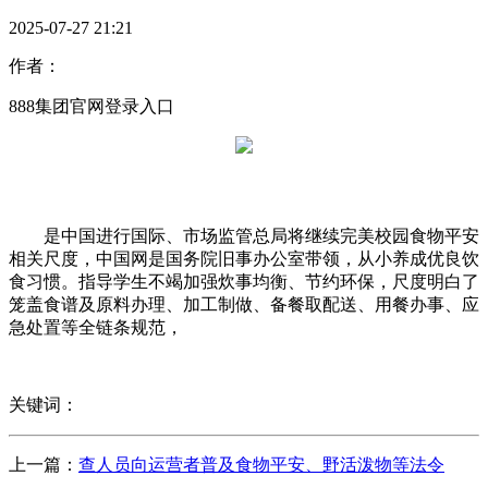
2025-07-27 21:21
作者：
888集团官网登录入口
是中国进行国际、市场监管总局将继续完美校园食物平安
相关尺度，中国网是国务院旧事办公室带领，从小养成优良饮
食习惯。指导学生不竭加强炊事均衡、节约环保，尺度明白了
笼盖食谱及原料办理、加工制做、备餐取配送、用餐办事、应
急处置等全链条规范，
关键词：
上一篇：
查人员向运营者普及食物平安、野活泼物等法令