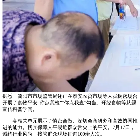
据悉，简阳市市场监管局还正在泰安农贸市场等人员稠密场合
开展了食物平安“你点我检”“你点我查”勾当。环绕食物等从题
宣传科普学问。
各相关单元展示了慎密合做、深切会商研究和高效协同推
进的能力。切实保障人平易近群众舌尖上的平安。7月17日，
诚约行业风尚，接管群众现场征询100余人次。