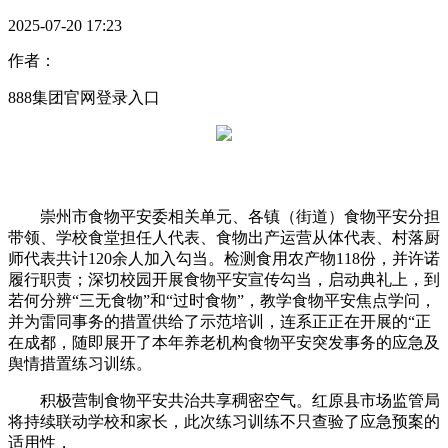
2025-07-20 17:23
作者：
888集团官网登录入口
崇州市食物平安委相关单元、各镇（街道）食物平安分担
带领、学校食堂担任人代表、食物出产运营从体代表、村落厨
师代表共计120余人加入勾当。检测食用农产物118份，并许诺
履行职责；深切校园开展食物平安宣传勾当，启动典礼上，到
若何分辨“三无食物”和“过时食物”，教学食物平安焦点学问，
并为雷同事务的措置供给了示范培训，连系正正在开展的“正
在成都，随即展开了本年养老机构食物平安突发事务的应急及
舆情措置练习训练。
积极营制食物平安共治共享稠密空气。红原县市场监管局
将持续联动学校和家长，此次练习训练不只查验了应急预案的
适用性，