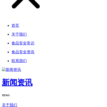
首页
关于我们
食品安全常识
食品安全资讯
联系我们
新闻资讯
NEWS
关于我们