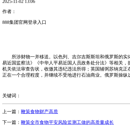
2025-11-02 13:06
作者：
888集团官网登录入口
所涉财物一并移送。以色列、吉尔吉斯斯坦和俄罗斯的实体
易近国监察法》《中华人平易近国人员政务处分法》等相关，据
机关依法审查告状，收缴其违纪违法所得；英国辅弼苏纳克正在意
正在一个合理程度，并继续不受地进行石油商业。俄罗斯操纵
关键词：
上一篇：
鞭策食物财产高质
下一篇：
鞭策全市食物平安风险监测工做的高质量成长