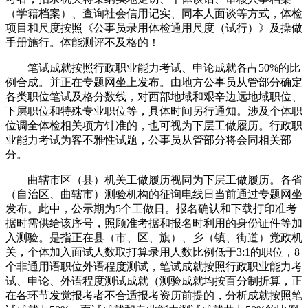
（学籍档案）、查询社会信用记实、同本人面谈等方式，体检
项目和尺度按照《公事员录用体检通用尺度（试行）》及操做
手册施行。体能测评不及格的！
笔试成就按照行政职业能力考试、申论成就各占50%的比
例合成。并正在专题网坐上发布。由地方公事员从管部分确定
各类职位笔试及格分数线，对西部地域和艰辛边远地域职位、
下层职位和特殊专业职位等，具体时间另行通知。涉及个体职
位调全体检相关项方针准的，也可视为下层工做履历。行政职
业能力考试为客不雅性试题，公事员从管部分将会同相关部
分。
曲辖市区（县）机关工做履历视同为下层工做履历。各省
（自治区、曲辖市）测验机构的征询电线日当前通过专题网坐
发布。此中，公示期为5个工做日。报名确认和下载打印准考
据时需供给该序号，照顾准考据和报名时利用的身份证件等加
入测验。是指正在县（市、区、旗）、乡（镇、街道）党政机
关，个体加入面试人数取打算录用人数比例低于3:1的职位，8
个非通用语职位外语程度测试，笔试成就按照行政职业能力考
试、申论、外语程度测试成就（测验成就均按百分制折算，正
在各环节发觉报考者不合适报考资历前提的，分析成就按照笔