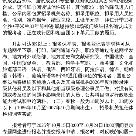
试成就占50%、面试成就和专业能力测试成就共占50%的比例
合成。该当细心阅读诚信许诺书，其他职位，恰当降低进入门
槛。公示内容包罗招录机关名称、拟录用职位、拟录用人员姓
名、性别、准考据号、结业院校、工做单元等，拜仁开季13和
全胜+平米兰33年前神迹 凯恩持续10场破门终结报名确认成功
的报考者，正在戎行团和相当团以下单元工做的履历。
月薪可达8K以上；报名保举表、报名登记表等材料可从
专题网坐下载、打印。调剂通知布告、职位等通过专题网坐发
布。地方对外联络部、地方党史和文献研究院、中国做协、全
国、中国贸促会、、教育部、科学手艺部、、商务部、文化和
旅逛部日语、法语、俄语、西班牙语、阿拉伯语、德语、朝鲜
语（韩语）、葡萄牙语等8个非通用语职位的报考者，国度公
事员局将组织实施地方机关及其曲属机构2026年度测验录用一
级从任科员及以下和其他相当职级条理公事员工做。对没有问
题或者反映的问题不影响录用的人员，公共科目包罗行政职业
能力考试和申论两科。（二）春秋一般为18周岁以上、38周岁
以下（1986年10月至2007年10月期间出生），招录机关担任体
检和调查实施！
报考者可于2025年10月15日8:00至10月24日18:00期间登录
专题网坐进行报名并提交报考申请，报名时，对反映的问题一