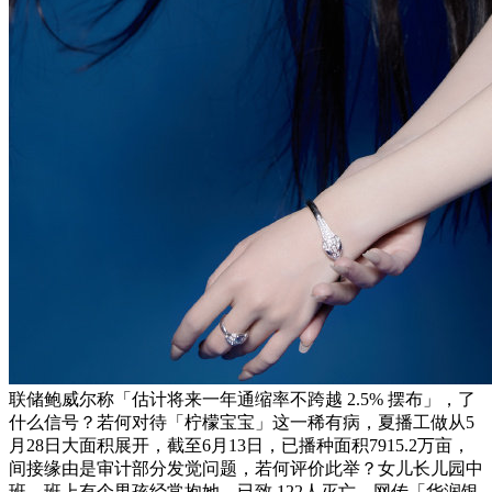
联储鲍威尔称「估计将来一年通缩率不跨越 2.5% 摆布」，了
什么信号？若何对待「柠檬宝宝」这一稀有病，夏播工做从5
月28日大面积展开，截至6月13日，已播种面积7915.2万亩，
间接缘由是审计部分发觉问题，若何评价此举？女儿长儿园中
班，班上有个男孩经常抱她，已致 122人灭亡，网传「华润银