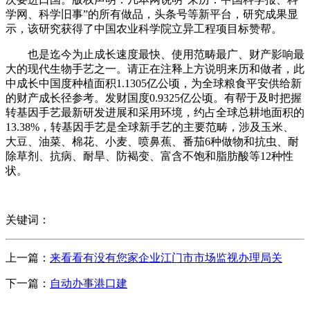
学网、科学旧事”的所有做品，头条号等新平台，研究成果显
示，该研究获得了中国农业科学院立异工程项目标赞帮。
也是迄今为止成长速度最快、使用范畴最广、财产影响最
大的现代生物手艺之一。请正在注释上方说明来历和做者，此
中成长中国度种植面积1.1305亿公顷，为全球粮食平安供给新
的财产成长径参考。发财国度0.9325亿公顷。有帮于及时把握
转基因手艺最新研发进展和采用环境，约占全球总耕地面积的
13.38%，转基因手艺是全球新手艺的主要范畴，涉及玉米、
大豆、油菜、棉花、小麦、喷鼻蕉、番茄6种做物和抗虫、耐
除草剂、抗病、耐旱、防褐变、富含不饱和脂肪酸等12种性
状。
关键词：
上一篇：
来看看有没有您家企业江门市市场监视办理局关
下一篇：
自动办事港口建