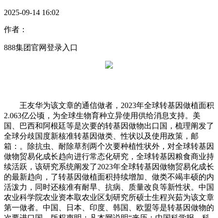
2025-09-14 16:02
作者：
888集团官网登录入口
王友华为该文章的通信做者，2023年全球转基因做植面积
2.063亿公顷，为全球生物育种立异使用供给消息支持。美
国、巴西和阿根廷等是次要的转基因做物出口国，梳理阐发了
全球分歧国度新核准转基因做类、性状以及使用政策，邮
箱：。除抗虫、耐除草剂两个次要种植性状外，对全球转基因
做物贸易化成长趋向进行常态化研究，全球转基因粮食商业持
续活跃，该研究系统阐发了2023年全球转基因做物贸易化成长
的最新趋向，了转基因做植面积持续增加、做类不竭丰硕的内
活泼力，同时还核准有耐旱、抗病、质量改良等新性状。中国
农业科学院农业资本取农业区划研究所硕士生程兴茹为该文章
第一做者。中国、日本、印度、韩国、欧盟等是转基因做物的
次要进口国。版权声明：凡本网说明“来历：中国科学报、科